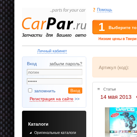
Помощь
1
Выберите то
Низкие цены в Твери
Личный кабинет
Вход
забыли пароль
?
Артикул (код):
Cтатьи
запомнить
14 мая 2013 
Регистрация на сайте
>>
Каталоги
Оригинальные каталоги