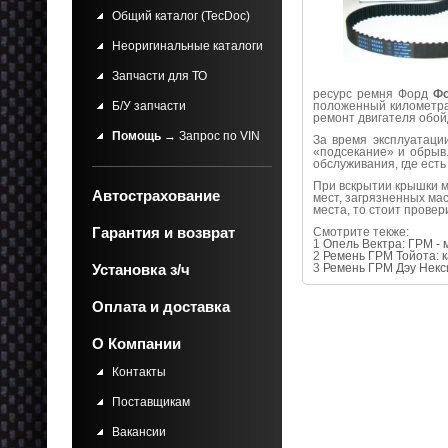
Общий каталог (TecDoc)
Неоригинальные каталоги
Запчасти для ТО
ресурс ремня Форд
Фо
Б/У запчасти
положенный километра
ремонт двигателя обой
Помощь
→ Запрос по VIN
За время эксплуатаци
«подсекание» и обрыв.
обслуживания, где ест
При вскрытии крышки м
Автострахование
мест, загрязненных ма
места, то стоит провер
Гарантия и возврат
Смотрите текже:
1
Опель Вектра: ГРМ - 
2
Ремень ГРМ Тойота: 
Установка з/ч
3
Ремень ГРМ Дэу Некс
Оплата и доставка
О Компании
Контакты
Поставщикам
Вакансии