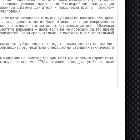
вление процессами впрыска топлива и выпуска отработанных
 основное условие длительной безаварийной эксплуатации
апанной системы двигателя и поршневой группы, поскольку
ком поршня.
замкнутое резиновое кольцо с зубцами по внутреннему краю.
ньшить шумность автомобиля, а использование современных
зиновое изделие так же долго, как железную цепь. Обычный
Обратите внимание – даже если вы не проехали за это время
озапчастей Твери
сравнительно не высокая, а вот капитальный
емня его зубцы неплотно входят в пазы шкивов, происходит
производить эту нехитрую операцию на станциях технического
внимание на наличие трещин, мест, где из ремня торчит корд,
этому если на ремне ГРМ автомашины Форд Фокус 2 есть такие