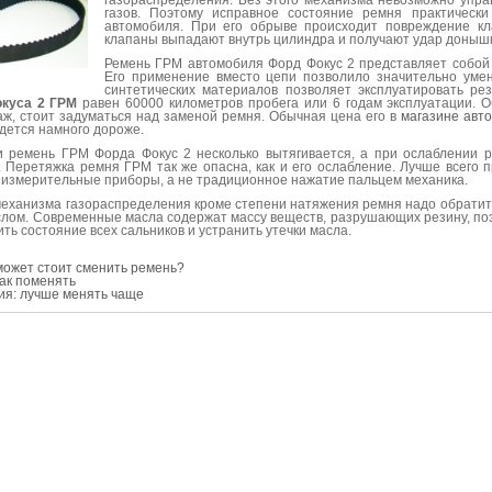
газораспределения. Без этого механизма невозможно упра
газов. Поэтому исправное состояние ремня практически
автомобиля. При его обрыве происходит повреждение кл
клапаны выпадают внутрь цилиндра и получают удар доныш
Ремень ГРМ автомобиля Форд Фокус 2 представляет собой 
Его применение вместо цепи позволило значительно уме
синтетических материалов позволяет эксплуатировать ре
куса 2 ГРМ
равен 60000 километров пробега или 6 годам эксплуатации. 
ж, стоит задуматься над заменой ремня. Обычная цена его в
магазине авт
дется намного дороже.
и ремень ГРМ Форда Фокус 2 несколько вытягивается, а при ослаблении р
 Перетяжка ремня ГРМ так же опасна, как и его ослабление. Лучше всего 
ь измерительные приборы, а не традиционное нажатие пальцем механика.
еханизма газораспределения кроме степени натяжения ремня надо обратить 
слом. Современные масла содержат массу веществ, разрушающих резину, по
ить состояние всех сальников и устранить утечки масла.
может стоит сменить ремень?
как поменять
ия: лучше менять чаще