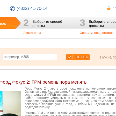
(4822) 41-70-14
К
2
3
Выберите способ
Выберите спос
вар
оплаты
доставки
Легкая оплата
Оперативная доставка
Нужна п
Форд Фокус 2: ГРМ ремень пора менять
Форд Фокус 2 - это второе поколение популярного автомо
Основная линейка двигателей, устанавливаемая на это пок
Форд
Фокус 2 (ГРМ)
оснащается ремнями, другая цепями. К
найти, поэтому убедиться в том, что у вас стоит на 
газораспределительного механизма (ГРМ). Это тем более в
поколения прошло уже 3 года, и каким бы надежным не к
подходит к концу.
Ремень ГРМ или цепь в любом автомобиле является единс