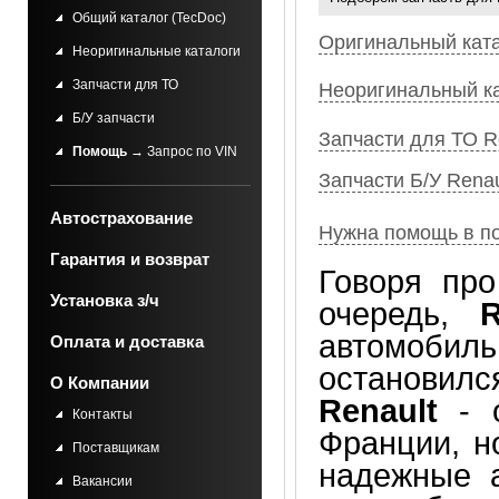
Общий каталог (TecDoc)
Оригинальный кат
Неоригинальные каталоги
Запчасти для ТО
Неоригинальный к
Б/У запчасти
Запчасти для ТО R
Помощь
→ Запрос по VIN
Запчасти Б/У Renau
Автострахование
Нужна помощь в п
Гарантия и возврат
Говоря про
Установка з/ч
очередь,
R
автомоби
Оплата и доставка
остановилс
О Компании
Renault
- о
Контакты
Франции, н
Поставщикам
надежные а
Вакансии