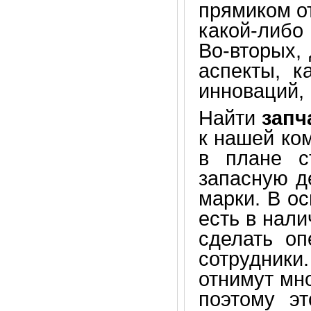
прямиком о
какой-либо
Во-вторых, 
аспекты, к
инноваций, 
Найти
запч
к нашей ко
в плане с
запасную д
марки. В о
есть в нали
сделать оп
сотрудники.
отнимут мно
поэтому э