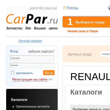
Помощь
1
Выберите товар
Низкие цены в Твери
Личный кабинет
Вход
забыли пароль
?
Артикул (код):
запомнить
RENAULT
Регистрация на сайте
>>
Каталоги
Каталоги
Оригинальные каталоги
Подберем запчасть для 