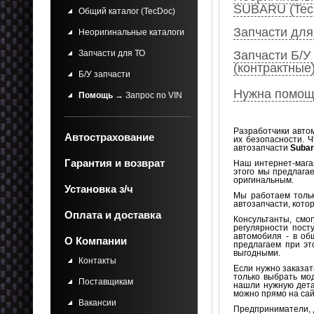
SUBARU (Tec
Общий каталог (TecDoc)
Запчасти для
Неоригинальные каталоги
Запчасти для ТО
Запчасти Б/У
(контрактные
Б/У запчасти
Нужна помощ
Помощь
→ Запрос по VIN
Разработчики авт
Автострахование
их безопасности. 
автозапчасти
Suba
Гарантия и возврат
Наш интернет-мага
этого мы предлагае
оригинальным.
Установка з/ч
Мы работаем тольк
автозапчасти, кото
Оплата и доставка
Консультанты, смо
регулярности пост
автомобиля - в об
О Компании
предлагаем при эт
выгодными.
Контакты
Если нужно заказа
только выбрать мод
Поставщикам
нашли нужную дета
можно прямо на сай
Вакансии
Предприниматели, 