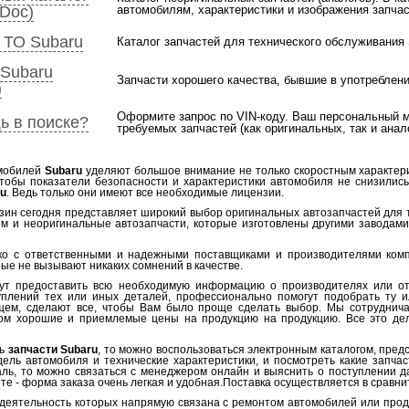
Doc)
автомобилям, характеристики и изображения запчас
 ТО Subaru
Каталог запчастей для технического обслуживания 
 Subaru
Запчасти хорошего качества, бывшие в употреблени
)
Оформите запрос по VIN-коду. Ваш персональный 
ь в поиске?
требуемых запчастей (как оригинальных, так и анало
омобилей
Subaru
уделяют большое внимание не только скоростным характери
Чтобы показатели безопасности и характеристики автомобиля не снизилис
ru
. Ведь только они имеют все необходимые лицензии.
зин сегодня представляет широкий выбор оригинальных автозапчастей для 
м и неоригинальные автозапчасти, которые изготовлены другими заводами 
о с ответственными и надежными поставщиками и производителями комп
рые не вызывают никаких сомнений в качестве.
гут предоставить всю необходимую информацию о производителях или о
уплений тех или иных деталей, профессионально помогут подобрать ту
щем, сделают все, чтобы Вам было проще сделать выбор. Мы сотрудничае
ом хорошие и приемлемые цены на продукцию на продукцию. Все это дел
ть
запчасти Subaru
, то можно воспользоваться электронным каталогом, пред
ель автомобиля и технические характеристики, и посмотреть какие запчас
ль, то можно связаться с менеджером онлайн и выяснить о поступлении д
те - форма заказа очень легкая и удобная.Поставка осуществляется в сравни
деятельность которых напрямую связана с ремонтом автомобилей или прода