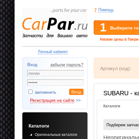
Помощь
1
Выберите то
Низкие цены в Твери
Личный кабинет
Вход
забыли пароль
?
Артикул (код):
запомнить
SUBARU - ка
Регистрация на сайте
>>
Каталоги
Подберем запчас
Каталоги
Оригинальные каталоги
Неоригиналь