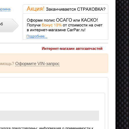
орзина
об
Интернет-магазин автозапчастей
омощь?
Оформите VIN-запрос
аталоге представлены: информация о применимости к