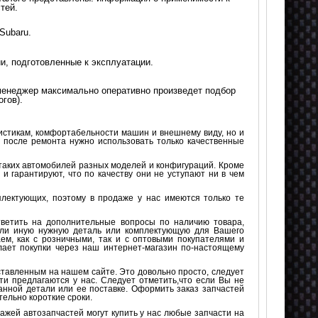
тей.
Subaru.
и, подготовленные к эксплуатации.
менеджер максимально оперативно произведет подбор
гов).
стикам, комфортабельности машин и внешнему виду, но и
ь после ремонта нужно использовать только качественные
таких автомобилей разных моделей и конфигураций. Кроме
и гарантируют, что по качеству они не уступают ни в чем
лектующих, поэтому в продаже у нас имеются только те
тветить на дополнительные вопросы по наличию товара,
 или иную нужную деталь или комплектующую для Вашего
м, как с розничными, так и с оптовыми покупателями и
ает покупки через наш интернет-магазин по-настоящему
ставленным на нашем сайте. Это довольно просто, следует
ти предлагаются у нас. Следует отметить,что если Вы не
анной детали или ее поставке. Оформить заказ запчастей
тельно короткие сроки.
жей автозапчастей могут купить у нас любые запчасти на